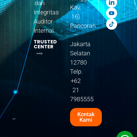
dan
Kav.
Integritas
16)
Auditor
Pancoran
Internal.
–
TRUSTED
Jakarta
CENTER
Selatan
12780
Telp.
+62
21
7985555
Kontak
Kami