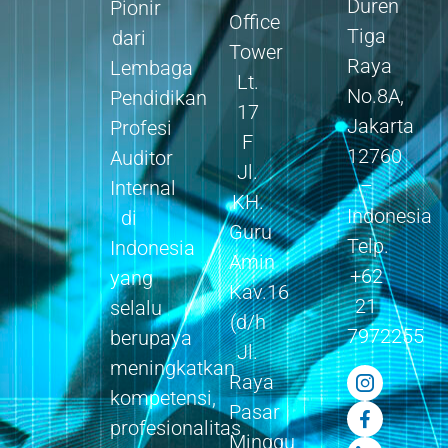
Duren
Pionir
Office
Tiga
dari
Tower
Raya
Lembaga
Lt.
No.8A,
Pendidikan
17
Jakarta
Profesi
F
12760
Auditor
Jl.
–
Internal
KH.
Indonesia
di
Guru
Telp.
Indonesia
Amin
+62
yang
Kav.16
21
selalu
(d/h
7972255
berupaya
Jl.
meningkatkan
Raya
kompetensi,
Pasar
profesionalitas
Minggu