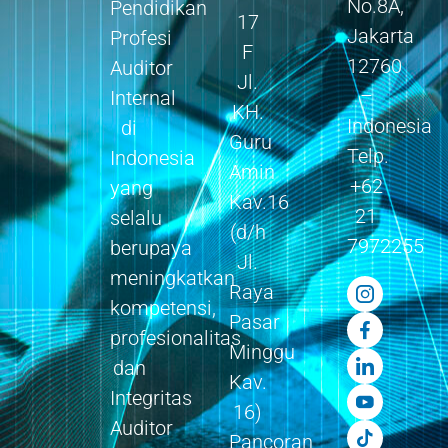
No.8A,
Pendidikan
17
Jakarta
Profesi
F
12760
Auditor
Jl.
–
Internal
KH.
Indonesia
di
Guru
Telp.
Indonesia
Amin
+62
yang
Kav.16
21
selalu
(d/h
7972255
berupaya
Jl.
meningkatkan
Raya
kompetensi,
Pasar
profesionalitas
Minggu
dan
Kav.
Integritas
16)
Auditor
Pancoran