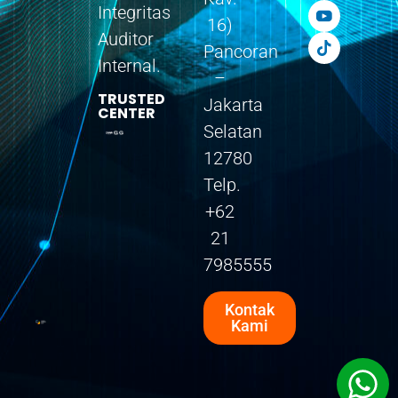
Integritas
16)
Auditor
Pancoran
Internal.
–
TRUSTED
Jakarta
CENTER
Selatan
12780
Telp.
+62
21
7985555
Kontak
Kami