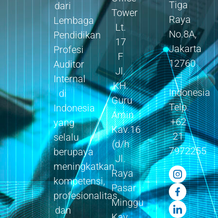
Tiga
dari
Tower
Raya
Lembaga
Lt.
No.8A,
Pendidikan
17
Jakarta
Profesi
F
12760
Auditor
Jl.
–
Internal
KH.
Indonesia
di
Guru
Telp.
Indonesia
Amin
+62
yang
Kav.16
21
selalu
(d/h
7972255
berupaya
Jl.
meningkatkan
Raya
kompetensi,
Pasar
profesionalitas
Minggu
dan
Kav.