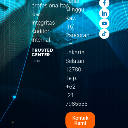
Pasar
profesionalitas
Minggu
dan
Kav.
Integritas
16)
Auditor
Pancoran
Internal.
–
TRUSTED
Jakarta
CENTER
Selatan
12780
Telp.
+62
21
7985555
Kontak
Kami