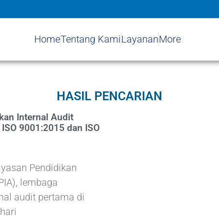
Home
Tentang Kami
Layanan
More
HASIL PENCARIAN
an Internal Audit
t ISO 9001:2015 dan ISO
ayasan Pendidikan
YPIA), lembaga
nal audit pertama di
hari