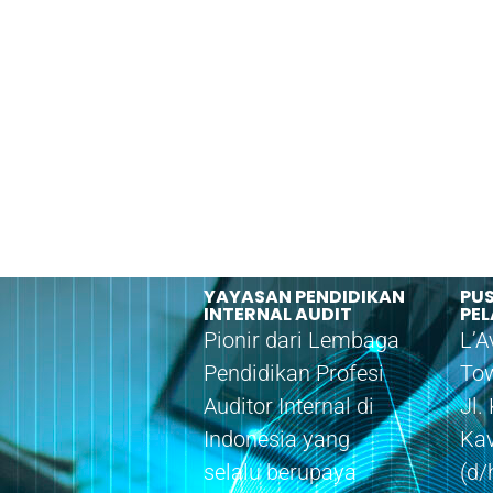
YAYASAN PENDIDIKAN
PU
INTERNAL AUDIT
PE
Pionir dari Lembaga
L’A
Pendidikan Profesi
Tow
Auditor Internal di
Jl.
Indonesia yang
Ka
selalu berupaya
(d/