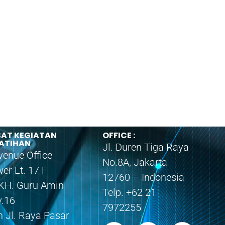
SAT KEGIATAN
OFFICE :
LATIHAN
Jl. Duren Tiga Raya
venue Office
No.8A, Jakarta
er Lt. 17 F
12760 – Indonesia
 KH. Guru Amin
Telp. +62 21
v.16
7972255
h Jl. Raya Pasar