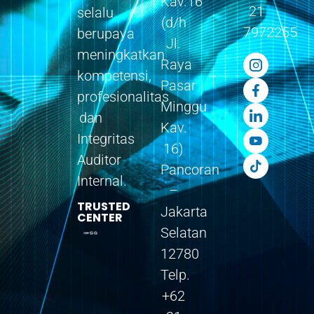
Kav.16
21
selalu
(d/h
7972255
berupaya
Jl.
meningkatkan
Raya
kompetensi,
Pasar
profesionalitas
Minggu
dan
Kav.
Integritas
16)
Auditor
Pancoran
Internal.
–
TRUSTED
Jakarta
CENTER
Selatan
12780
Telp.
+62