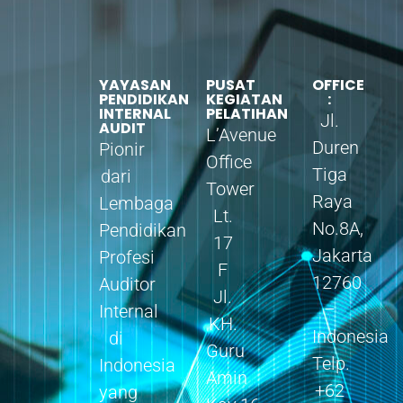
YAYASAN
PUSAT
OFFICE
PENDIDIKAN
KEGIATAN
:
INTERNAL
PELATIHAN
Jl.
AUDIT
L’Avenue
Duren
Pionir
Office
Tiga
dari
Tower
Raya
Lembaga
Lt.
No.8A,
Pendidikan
17
Jakarta
Profesi
F
12760
Auditor
Jl.
–
Internal
KH.
Indonesia
di
Guru
Telp.
Indonesia
Amin
+62
yang