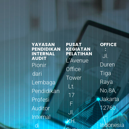
YAYASAN
PUSAT
OFFICE
PENDIDIKAN
KEGIATAN
:
INTERNAL
PELATIHAN
Jl.
AUDIT
L’Avenue
Duren
Pionir
Office
Tiga
dari
Tower
Raya
Lembaga
Lt.
No.8A,
Pendidikan
17
Jakarta
Profesi
F
12760
Auditor
Jl.
–
Internal
KH.
Indonesia
di