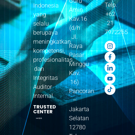
Guru
Telp.
Indonesia
Amin
+62
yang
Kav.16
21
selalu
(d/h
7972255
berupaya
Jl.
meningkatkan
Raya
kompetensi,
Pasar
profesionalitas
Minggu
dan
Kav.
Integritas
16)
Auditor
Pancoran
Internal.
–
TRUSTED
Jakarta
CENTER
Selatan
12780