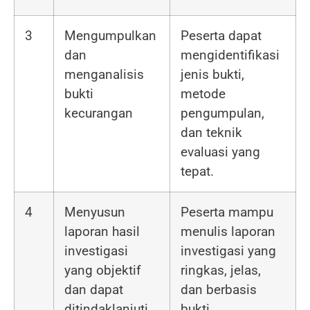
3
Mengumpulkan
Peserta dapat
dan
mengidentifikasi
menganalisis
jenis bukti,
bukti
metode
kecurangan
pengumpulan,
dan teknik
evaluasi yang
tepat.
4
Menyusun
Peserta mampu
laporan hasil
menulis laporan
investigasi
investigasi yang
yang objektif
ringkas, jelas,
dan dapat
dan berbasis
ditindaklanjuti
bukti.