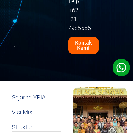
Telp.
+62
21
7985555
Kontak
Kami
Sejarah YPIA
Visi Misi
Struktur