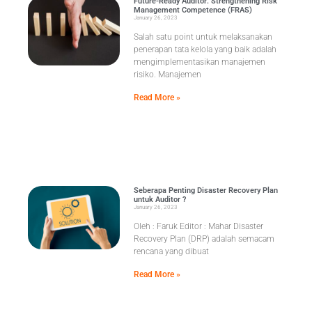
Future-Ready Auditor: Strengthening Risk
Management Competence (FRAS)
January 26, 2023
Salah satu point untuk melaksanakan
penerapan tata kelola yang baik adalah
mengimplementasikan manajemen
risiko. Manajemen
Read More »
Seberapa Penting Disaster Recovery Plan
untuk Auditor ?
January 26, 2023
Oleh : Faruk Editor : Mahar Disaster
Recovery Plan (DRP) adalah semacam
rencana yang dibuat
Read More »