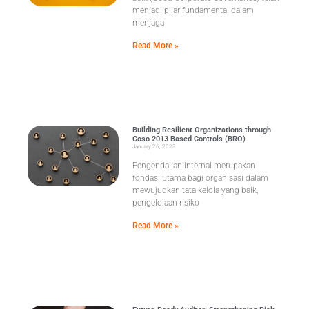
menjadi pilar fundamental dalam
menjaga
Read More »
Building Resilient Organizations through
Coso 2013 Based Controls (BRO)
January 26, 2023
Pengendalian internal merupakan
fondasi utama bagi organisasi dalam
mewujudkan tata kelola yang baik,
pengelolaan risiko
Read More »