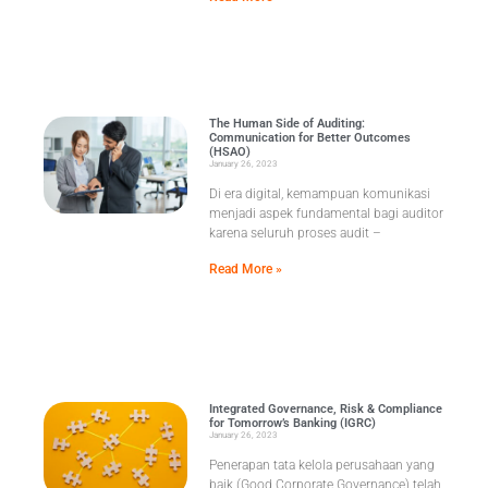
The Human Side of Auditing:
Communication for Better Outcomes
(HSAO)
January 26, 2023
Di era digital, kemampuan komunikasi
menjadi aspek fundamental bagi auditor
karena seluruh proses audit –
Read More »
Integrated Governance, Risk & Compliance
for Tomorrow’s Banking (IGRC)
January 26, 2023
Penerapan tata kelola perusahaan yang
baik (Good Corporate Governance) telah