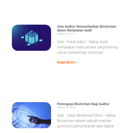
Cara Auditor Memanfaatkan Blockchain
dalam Melakukan Audit
January 26, 2023
Oleh : Faruk Editor : Mahar Audit
merupakan suatu proses yang penting
untuk memberikan informasi
Read More »
Pentingnya Blockchain Bagi Auditor
January 23, 2023
Oleh : Faruk Muhamad Editor : Mahar
Blockchain adalah sebuah metode
(protocol) penyimpanan data digital.