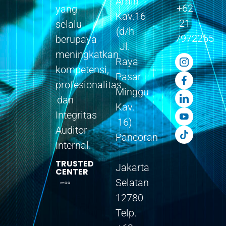
Amin
+62
yang
Kav.16
21
selalu
(d/h
7972255
berupaya
Jl.
meningkatkan
Raya
kompetensi,
Pasar
profesionalitas
Minggu
dan
Kav.
Integritas
16)
Auditor
Pancoran
Internal.
–
TRUSTED
Jakarta
CENTER
Selatan
12780
Telp.