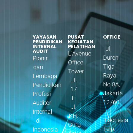
YAYASAN
PUSAT
OFFICE
PENDIDIKAN
KEGIATAN
:
INTERNAL
PELATIHAN
Jl.
AUDIT
L’Avenue
Duren
Pionir
Office
Tiga
dari
Tower
Raya
Lembaga
Lt.
No.8A,
Pendidikan
17
Jakarta
Profesi
F
12760
Auditor
Jl.
–
Internal
KH.
Indonesia
di
Guru
Telp.
Indonesia