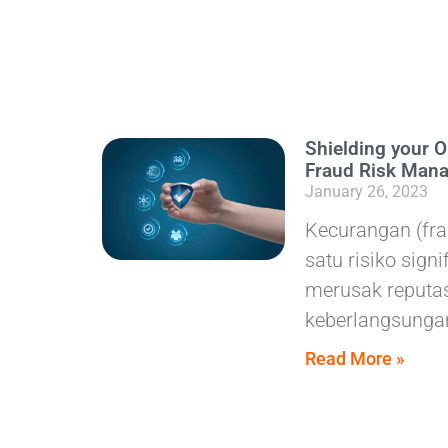
Shielding your O
Fraud Risk Man
January 26, 2023
Kecurangan (fr
satu risiko sign
merusak reputas
keberlangsunga
Read More »