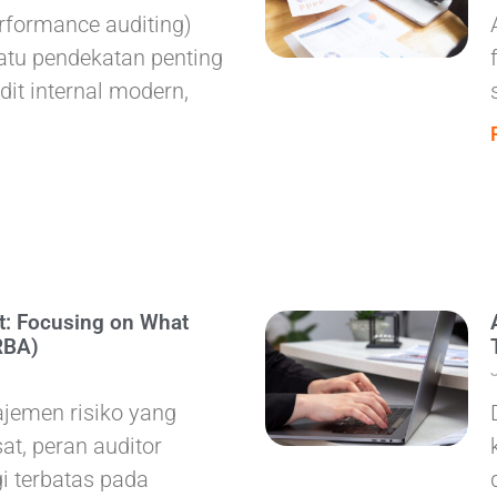
erformance auditing)
atu pendekatan penting
dit internal modern,
t: Focusing on What
RBA)
jemen risiko yang
t, peran auditor
gi terbatas pada