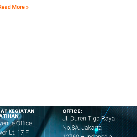
Read More »
SAT KEGIATAN
OFFICE :
LATIHAN
Jl. Duren Tiga Raya
venue Office
No.8A, Jakarta
er Lt. 17 F
12760 – Indonesia