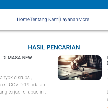
Home
Tentang Kami
Layanan
More
HASIL PENCARIAN
L DI MASA NEW
anyak disrupsi,
demi COVID-19 adalah
ng terjadi di abad ini.