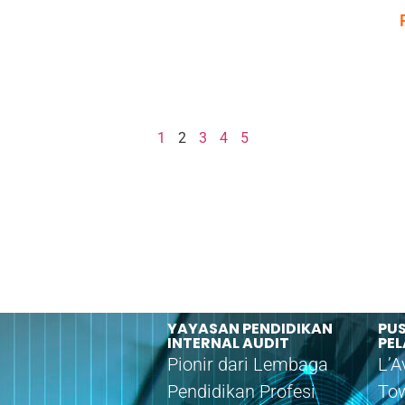
1
2
3
4
5
YAYASAN PENDIDIKAN
PU
INTERNAL AUDIT
PE
Pionir dari Lembaga
L’A
Pendidikan Profesi
Tow