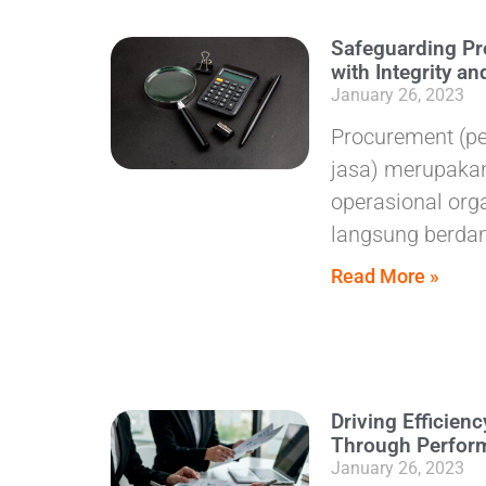
Safeguarding Pr
with Integrity an
January 26, 2023
Procurement (p
jasa) merupakan
operasional org
langsung berd
Read More »
Driving Efficien
Through Perfor
January 26, 2023