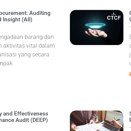
ocurement: Auditing
d Insight (AII)
engadaan barang dan
 aktivitas vital dalam
anisasi yang secara
ampak
cy and Effectiveness
mance Audit (DEEP)